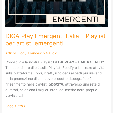
DIGA Play Emergenti Italia – Playlist
per artisti emergenti
Articoli Blog
/
Francesco Gaudio
Conosci già la nostra Playlist 𝗗𝗜𝗚𝗔 𝗣𝗟𝗔𝗬 – 𝗘𝗠𝗘𝗥𝗚𝗘𝗡𝗧𝗜?
Ti raccontiamo di più sulle Playlist, Spotify e le nostre attività
sulla piattaforma! Oggi, infatti, uno degli aspetti più rilevanti
nella promozione di un nuovo prodotto discografico è
l’inserimento nelle playlist. 𝗦𝗽𝗼𝘁𝗶𝗳𝘆, attraverso una rete di
curatori, seleziona i migliori brani da inserire nelle proprie
playlist […]
Leggi tutto »