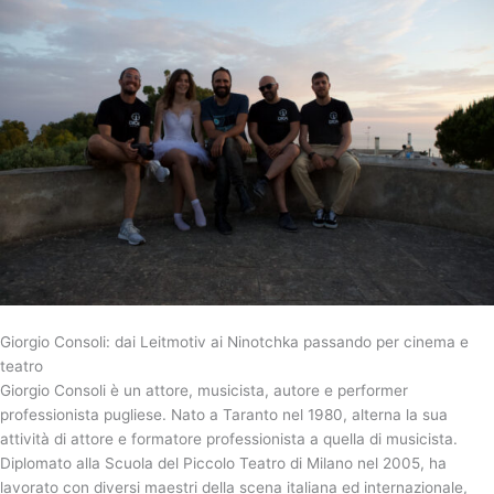
Giorgio Consoli: dai Leitmotiv ai Ninotchka passando per cinema e
teatro
Giorgio Consoli è un attore, musicista, autore e performer
professionista pugliese. Nato a Taranto nel 1980, alterna la sua
attività di attore e formatore professionista a quella di musicista.
Diplomato alla Scuola del Piccolo Teatro di Milano nel 2005, ha
lavorato con diversi maestri della scena italiana ed internazionale,