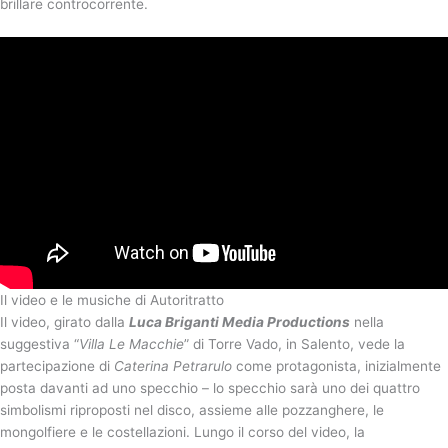
brillare controcorrente.
Il video e le musiche di Autoritratto
Il video, girato dalla
Luca Briganti Media Productions
nella
suggestiva “
Villa Le Macchie
” di Torre Vado, in Salento, vede la
partecipazione di
Caterina Petrarulo
come protagonista, inizialmente
posta davanti ad uno specchio – lo specchio sarà uno dei quattro
simbolismi riproposti nel disco, assieme alle pozzanghere, le
mongolfiere e le costellazioni. Lungo il corso del video, la