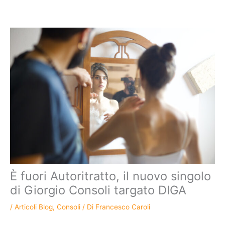
Vai al contenuto
È fuori Autoritratto, il nuovo singolo
di Giorgio Consoli targato DIGA
/
Articoli Blog
,
Consoli
/ Di
Francesco Caroli