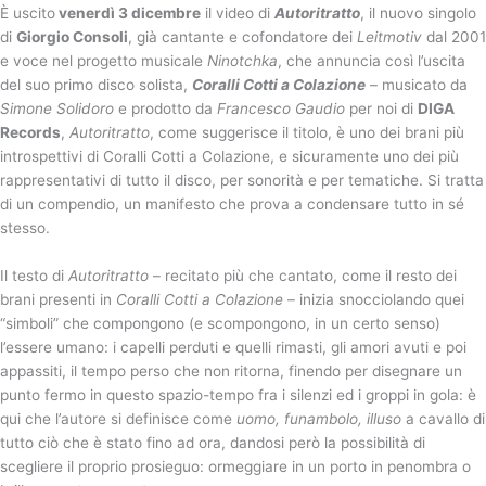
È uscito
venerdì 3 dicembre
il video di
Autoritratto
, il nuovo singolo
di
Giorgio Consoli
, già cantante e cofondatore dei
Leitmotiv
dal 2001
e voce nel progetto musicale
Ninotchka
, che annuncia così l’uscita
del suo primo disco solista,
Coralli Cotti a Colazione
– musicato da
Simone Solidoro
e prodotto da
Francesco Gaudio
per noi di
DIGA
Records
,
Autoritratto
, come suggerisce il titolo, è uno dei brani più
introspettivi di Coralli Cotti a Colazione, e sicuramente uno dei più
rappresentativi di tutto il disco, per sonorità e per tematiche. Si tratta
di un compendio, un manifesto che prova a condensare tutto in sé
stesso.
Il testo di
Autoritratto
– recitato più che cantato, come il resto dei
brani presenti in
Coralli Cotti a
Colazione
– inizia snocciolando quei
“simboli” che compongono (e scompongono, in un certo senso)
l’essere umano: i capelli perduti e quelli rimasti, gli amori avuti e poi
appassiti, il tempo perso che non ritorna, finendo per disegnare un
punto fermo in questo spazio-tempo fra i silenzi ed i groppi in gola: è
qui che l’autore si definisce come
uomo, funambolo, illuso
a cavallo di
tutto ciò che è stato fino ad ora, dandosi però la possibilità di
scegliere il proprio prosieguo: ormeggiare in un porto in penombra o