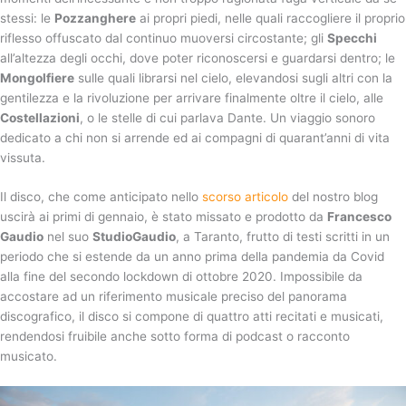
stessi: le
Pozzanghere
ai propri piedi, nelle quali raccogliere il proprio
riflesso offuscato dal continuo muoversi circostante; gli
Specchi
all’altezza degli occhi, dove poter riconoscersi e guardarsi dentro; le
Mongolfiere
sulle quali librarsi nel cielo, elevandosi sugli altri con la
gentilezza e la rivoluzione per arrivare finalmente oltre il cielo, alle
Costellazioni
, o le stelle di cui parlava Dante. Un viaggio sonoro
dedicato a chi non si arrende ed ai compagni di quarant’anni di vita
vissuta.
Il disco, che come anticipato nello
scorso articolo
del nostro blog
uscirà ai primi di gennaio, è stato missato e prodotto da
Francesco
Gaudio
nel suo
StudioGaudio
, a Taranto, frutto di testi scritti in un
periodo che si estende da un anno prima della pandemia da Covid
alla fine del secondo lockdown di ottobre 2020. Impossibile da
accostare ad un riferimento musicale preciso del panorama
discografico, il disco si compone di quattro atti recitati e musicati,
rendendosi fruibile anche sotto forma di podcast o racconto
musicato.