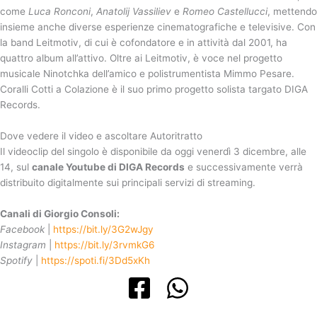
come
Luca Ronconi
,
Anatolij Vassiliev
e
Romeo Castellucci
, mettendo
insieme anche diverse esperienze cinematografiche e televisive. Con
la band Leitmotiv, di cui è cofondatore e in attività dal 2001, ha
quattro album all’attivo. Oltre ai Leitmotiv, è voce nel progetto
musicale Ninotchka dell’amico e polistrumentista Mimmo Pesare.
Coralli Cotti a Colazione è il suo primo progetto solista targato DIGA
Records.
Dove vedere il video e ascoltare Autoritratto
Il videoclip del singolo è disponibile da oggi venerdì 3 dicembre, alle
14, sul
canale Youtube di DIGA Records
e successivamente verrà
distribuito digitalmente sui principali servizi di streaming.
Canali di Giorgio Consoli:
Facebook
|
https://bit.ly/3G2wJgy
Instagram
|
https://bit.ly/3rvmkG6
Spotify
|
https://spoti.fi/3Dd5xKh