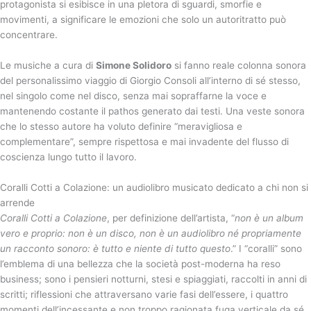
protagonista si esibisce in una pletora di sguardi, smorfie e
movimenti, a significare le emozioni che solo un autoritratto può
concentrare.
Le musiche a cura di
Simone Solidoro
si fanno reale colonna sonora
del personalissimo viaggio di Giorgio Consoli all’interno di sé stesso,
nel singolo come nel disco, senza mai sopraffarne la voce e
mantenendo costante il pathos generato dai testi. Una veste sonora
che lo stesso autore ha voluto definire “meravigliosa e
complementare”, sempre rispettosa e mai invadente del flusso di
coscienza lungo tutto il lavoro.
Coralli Cotti a Colazione: un audiolibro musicato dedicato a chi non si
arrende
Coralli Cotti a Colazione
, per definizione dell’artista, “
non è un album
vero e proprio: non è un disco, non è un audiolibro né propriamente
un racconto sonoro: è tutto e niente di tutto questo
.” I “coralli” sono
l’emblema di una bellezza che la società post-moderna ha reso
business; sono i pensieri notturni, stesi e spiaggiati, raccolti in anni di
scritti; riflessioni che attraversano varie fasi dell’essere, i quattro
momenti dell’incessante e non troppo ragionata fuga verticale da sé